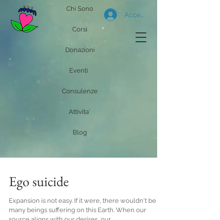
Chi Sono
Accedi
Corsi
Donazioni
Eventi
Consulenze
Attivita'
Blog
Ego suicide
Expansion is not easy. If it were, there wouldn't be so
many beings suffering on this Earth. When our
source aligns with our desires, our...