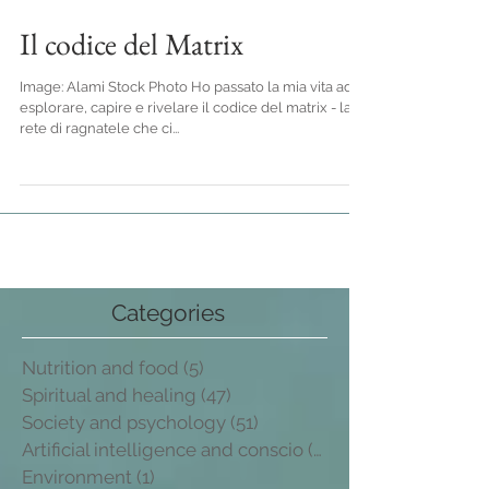
Il codice del Matrix
Image: Alami Stock Photo Ho passato la mia vita ad
esplorare, capire e rivelare il codice del matrix - la
rete di ragnatele che ci...
Categories
Nutrition and food
(5)
5 post
Spiritual and healing
(47)
47 post
Society and psychology
(51)
51 post