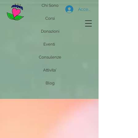
Chi Sono
Accedi
Corsi
Donazioni
Eventi
Consulenze
Attivita'
Blog