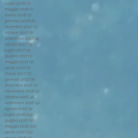
luglio 2018
(2)
2 post
maggio 2018
(1)
1 post
marzo 2018
(2)
2 post
gennaio 2018
(8)
8 post
dicembre 2017
(3)
3 post
ottobre 2017
(6)
6 post
settembre 2017
(4)
4 post
agosto 2017
(3)
3 post
luglio 2017
(3)
3 post
giugno 2017
(1)
1 post
maggio 2017
(2)
2 post
aprile 2017
(2)
2 post
marzo 2017
(2)
2 post
gennaio 2017
(8)
8 post
dicembre 2016
(2)
2 post
novembre 2016
(1)
1 post
ottobre 2016
(4)
4 post
settembre 2016
(9)
9 post
agosto 2016
(4)
4 post
luglio 2016
(14)
14 post
giugno 2016
(10)
10 post
maggio 2016
(10)
10 post
aprile 2016
(12)
12 post
marzo 2016
(3)
3 post