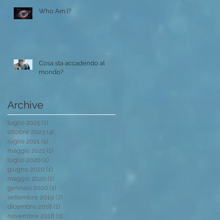
Who Am I?
Cosa sta accadendo al
mondo?
Archive
luglio 2025
(1)
1 post
ottobre 2023
(4)
4 post
luglio 2021
(1)
1 post
maggio 2021
(1)
1 post
luglio 2020
(1)
1 post
giugno 2020
(1)
1 post
maggio 2020
(1)
1 post
gennaio 2020
(1)
1 post
settembre 2019
(7)
7 post
dicembre 2018
(1)
1 post
novembre 2018
(1)
1 post