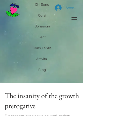
Chi Sono
Accedi
Corsi
Donazioni
Eventi
Consulenze
Attivita'
Blog
The insanity of the growth
prerogative
Everywhere in the news, political leaders,