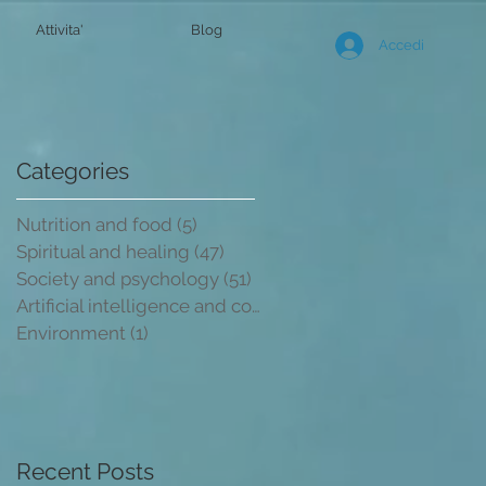
Attivita'
Blog
Accedi
n
Categories
to
Nutrition and food
(5)
5 post
Spiritual and healing
(47)
47 post
Society and psychology
(51)
51 post
Artificial intelligence and conscio
(2)
2 post
Environment
(1)
1 post
Recent Posts