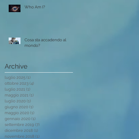
Who Am I?
Cosa sta accadendo al
mondo?
Archive
luglio 2025
(1)
1 post
ottobre 2023
(4)
4 post
luglio 2021
(1)
1 post
maggio 2021
(1)
1 post
luglio 2020
(1)
1 post
giugno 2020
(1)
1 post
maggio 2020
(1)
1 post
gennaio 2020
(1)
1 post
settembre 2019
(7)
7 post
dicembre 2018
(1)
1 post
novembre 2018
(1)
1 post