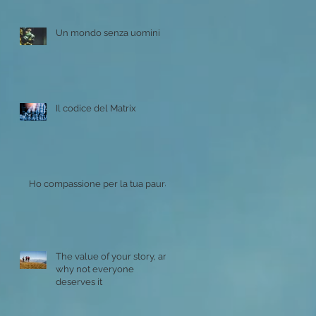
Un mondo senza uomini
Il codice del Matrix
Ho compassione per la tua paura
The value of your story, and
why not everyone
deserves it