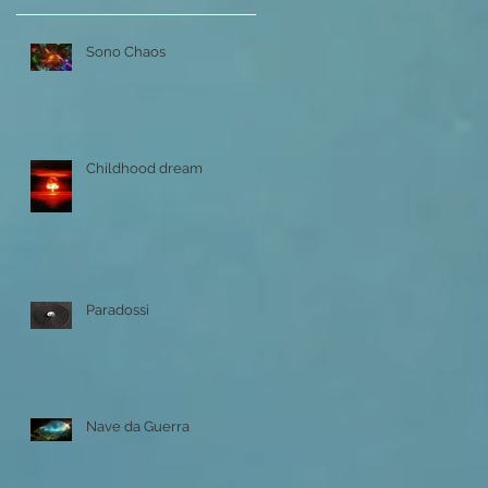
y
it
Sono Chaos
Childhood dream
Paradossi
ta
Nave da Guerra