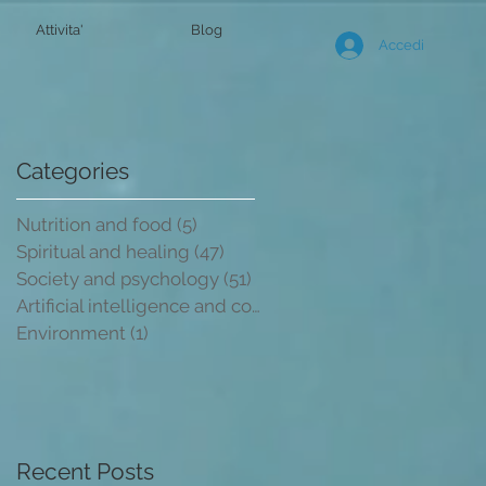
Attivita'
Blog
Accedi
Categories
e
Nutrition and food
(5)
5 post
Spiritual and healing
(47)
47 post
Society and psychology
(51)
51 post
Artificial intelligence and conscio
(2)
2 post
Environment
(1)
1 post
Recent Posts