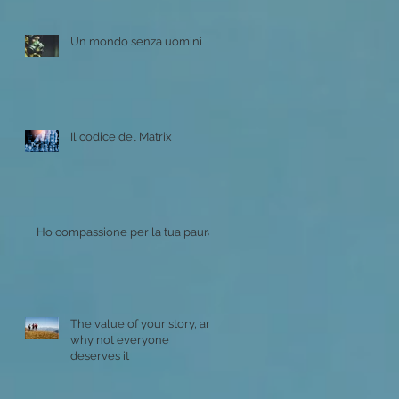
Un mondo senza uomini
Il codice del Matrix
Ho compassione per la tua paura
The value of your story, and
why not everyone
deserves it