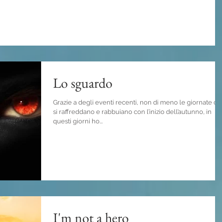
Lo sguardo
Grazie a degli eventi recenti, non di meno le giornate c
si raffreddano e rabbuiano con l’inizio dell’autunno, in
questi giorni ho...
I'm not a hero