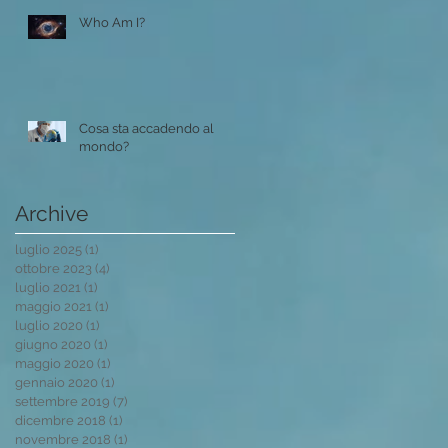
Who Am I?
Cosa sta accadendo al
mondo?
he
Archive
luglio 2025
(1)
1 post
ottobre 2023
(4)
4 post
luglio 2021
(1)
1 post
maggio 2021
(1)
1 post
luglio 2020
(1)
1 post
giugno 2020
(1)
1 post
maggio 2020
(1)
1 post
gennaio 2020
(1)
1 post
settembre 2019
(7)
7 post
dicembre 2018
(1)
1 post
novembre 2018
(1)
1 post