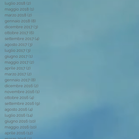
luglio 2018
(2)
2 post
maggio 2018
(1)
1 post
d
marzo 2018
(2)
2 post
gennaio 2018
(8)
8 post
dicembre 2017
(3)
3 post
ottobre 2017
(6)
6 post
settembre 2017
(4)
4 post
agosto 2017
(3)
3 post
luglio 2017
(3)
3 post
giugno 2017
(1)
1 post
maggio 2017
(2)
2 post
aprile 2017
(2)
2 post
marzo 2017
(2)
2 post
gennaio 2017
(8)
8 post
dicembre 2016
(2)
2 post
novembre 2016
(1)
1 post
ottobre 2016
(4)
4 post
el
settembre 2016
(9)
9 post
agosto 2016
(4)
4 post
luglio 2016
(14)
14 post
giugno 2016
(10)
10 post
maggio 2016
(10)
10 post
aprile 2016
(12)
12 post
marzo 2016
(3)
3 post