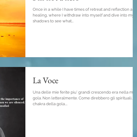
Once in a while I have times of retreat and reflection an
healing, where I withdraw into myself and dive into my
shadows to see what...
La Voce
Una delle mie ferite piu' grandi crescendo era nella mia
gola. Non letteralmente. Come direbbero gli spirituali, n
chakra della gola....