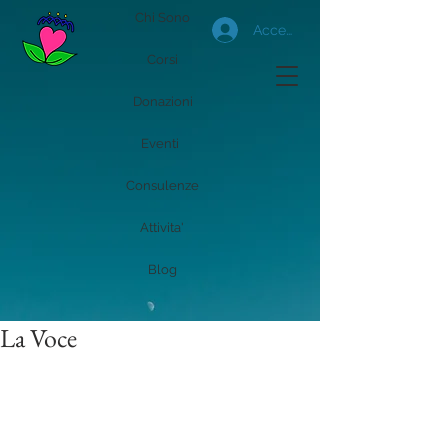
Chi Sono
Accedi
Corsi
Donazioni
Eventi
Consulenze
Attivita'
Blog
La Voce