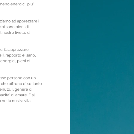
meno energici, piu' 
iziamo ad apprezzare i 
ibi sono pieni di 
 nostro livello di 
 ci fa apprezzare 
 il rapporto e' sano, 
energici, pieni di 
pesso persone con un 
che offrono e' soltanto 
enuto. Il genere di 
acita' di amare. E al 
nella nostra vita.