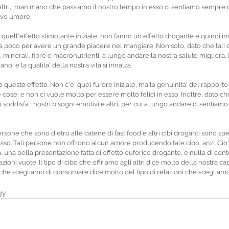
 altri,  man mano che passiamo il nostro tempo in esso ci sentiamo sempre 
tivo umore.
 quell'effetto stimolante iniziale, non fanno un effetto drogante e quindi in
asta poco per avere un grande piacere nel mangiare. Non solo, dato che tali c
 minerali, fibre e macronutrienti, a lungo andare la nostra salute migliora, il
o, e la qualita' della nostra vita si innalza.
o questo effetto. Non c'e' quel furore iniziale, ma la genuinita' del rapporto
 cose, e non ci vuole molto per essere molto felici in esso. Inoltre, dato che
 soddisfa i nostri bisogni emotivi e altri, per cui a lungo andare ci sentiamo 
rsone che sono dietro alle catene di fast food e altri cibi droganti sono s
sso. Tali persone non offrono alcun amore producendo tale cibo, anzi. Cio' 
a, una bella presentazione fatta di effetto euforico drogante, e nulla di cont
ioni vuote. Il tipo di cibo che offriamo agli altri dice molto della nostra cap
 che scegliamo di consumare dice molto del tipo di relazioni che scegliamo 
gy