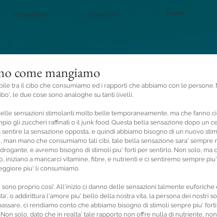
Eventi
Consulenze
Donazioni
amo come mangiamo
bile tra il cibo che consumiamo ed i rapporti che abbiamo con le persone. 
cibo', le due cose sono analoghe su tanti livelli.
elle sensazioni stimolanti molto belle temporaneamente, ma che fanno cio'
o gli zuccheri raffinati o il junk food. Questa bella sensazione dopo un ce
a sentire la sensazione opposta, e quindi abbiamo bisogno di un nuovo stim
utto, man mano che consumiamo tali cibi, tale bella sensazione sara' sempre 
to drogante, e avremo bisogno di stimoli piu' forti per sentirlo. Non solo, ma d
, iniziano a mancarci vitamine, fibre, e nutrienti e ci sentiremo sempre piu' s
eggiore piu' li consumiamo.
sono proprio cosi'. All'inizio ci danno delle sensazioni talmente euforiche e
', o addirittura l'amore piu' bello della nostra vita, la persona dei nostri so
 a passare, ci rendiamo conto che abbiamo bisogno di stimoli senpre piu' for
le. Non solo, dato che in realta' tale rapporto non offre nulla di nutriente, no