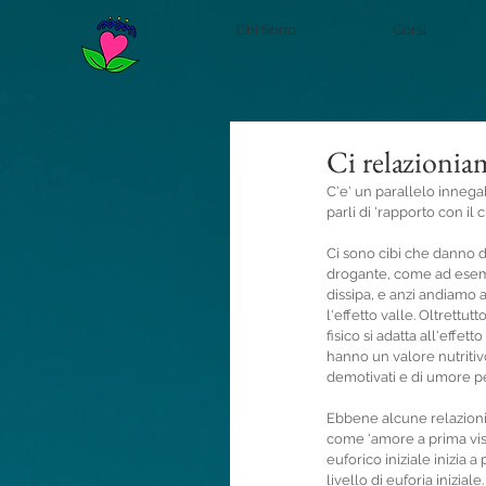
Chi Sono
Corsi
Ci relazioni
C'e' un parallelo innega
parli di 'rapporto con il 
Ci sono cibi che danno d
drogante, come ad esempi
dissipa, e anzi andiamo 
l'effetto valle. Oltrett
fisico si adatta all'effet
hanno un valore nutritivo
demotivati e di umore p
Ebbene alcune relazioni 
come 'amore a prima vista
euforico iniziale inizia
livello di euforia inizia