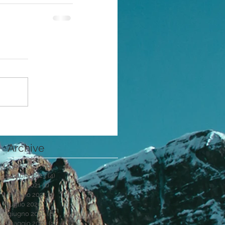
Archive
luglio 2025
(1)
1 post
ottobre 2023
(4)
4 post
luglio 2021
(1)
1 post
maggio 2021
(1)
1 post
luglio 2020
(1)
1 post
giugno 2020
(1)
1 post
maggio 2020
(1)
1 post