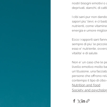
nostri bisogni emotivi o
deprivati, stanchi, di cat
I cibi sani pur non dando
sapori piu' lievi, e ci b
nutrienti, come vitamine,
energia e umore miglioran
Ecco i rapporti sani fann
sempre di piu' le piccole
esso e' nutriente, ovvero
vitalita' e di salute.
Non e' un caso che le pe
livello emotivo molto ba
un'illusione, una facciat
persone che offrono relaz
contempo il tipo di cibo
Nutrition and food
Society and psycholo