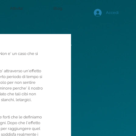
Attivita'
Blog
Accedi
Non e' un caso che si 
 attraverso un'effetto 
rto periodo di tempo si 
olo per non sentire 
minore perche' il nostro 
ato che tali cibi non 
tanchi, letargici, 
 forti che le definiamo 
gni. Dopo che l'effetto 
ti per raggiungere quel 
n soddisfa realmente i 