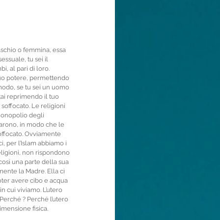
aschio o femmina, essa 
ssuale, tu sei il 
, al pari di loro. 
tuo potere, permettendo 
 modo, se tu sei un uomo 
ai reprimendo il tuo 
soffocato. Le religioni 
monopolio degli 
narono, in modo che le 
soffocato. Ovviamente 
i, per l’Islam abbiamo i 
eligioni, non rispondono 
così una parte della sua 
mente la Madre. Ella ci 
poter avere cibo e acqua 
in cui viviamo. L’utero 
 Perché ? Perché l’utero 
imensione fisica. 