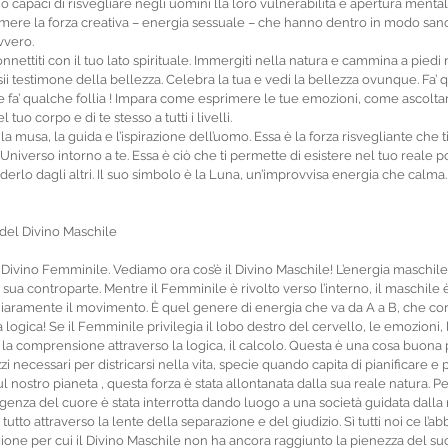
o capaci di risvegliare negli uomini lla loro vulnerabilità e apertura menta
mere la forza creativa – energia sessuale – che hanno dentro in modo sano
vvero.
nnettiti con il tuo lato spirituale. Immergiti nella natura e cammina a piedi nu
 sii testimone della bellezza. Celebra la tua e vedi la bellezza ovunque. Fa’ q
à e fa’ qualche follia ! Impara come esprimere le tue emozioni, come ascolta
 tuo corpo e di te stesso a tutti i livelli. 
 la musa, la guida e l’ispirazione dell’uomo. Essa è la forza risvegliante che t
’Universo intorno a te. Essa è ciò che ti permette di esistere nel tuo reale po
derlo dagli altri. Il suo simbolo è la Luna, un’improvvisa energia che calma.
 del Divino Maschile
el Divino Femminile. Vediamo ora cos’è il Divino Maschile! L’energia maschil
sua controparte. Mentre il Femminile è rivolto verso l’interno, il maschile è 
chiaramente il movimento. È quel genere di energia che va da A a B, che cor
logica! Se il Femminile privilegia il lobo destro del cervello, le emozioni, la
ro, la comprensione attraverso la logica, il calcolo. Questa è una cosa buona
necessari per districarsi nella vita, specie quando capita di pianificare 
ul nostro pianeta , questa forza è stata allontanata dalla sua reale natura. Pe
igenza del cuore è stata interrotta dando luogo a una società guidata dall
utto attraverso la lente della separazione e del giudizio. Sì tutti noi ce l’a
agione per cui il Divino Maschile non ha ancora raggiunto la pienezza del su