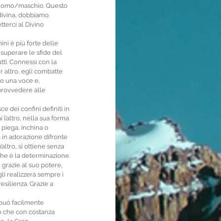
o uomo/maschio. Questo 
divina, dobbiamo 
terci al Divino 
ni è più forte delle 
superare le sfide del 
tti. Connessi con la 
 altro, egli combatte 
no una voce e, 
 provvedere alle 
e dei confini definiti in 
’altro, nella sua forma 
 piega, inchina o 
 in adorazione difronte 
altro, si ottiene senza 
che è la determinazione. 
grazie al suo potere, 
li realizzerà sempre i 
esilienza. Grazie a 
 può facilmente 
io che con costanza 