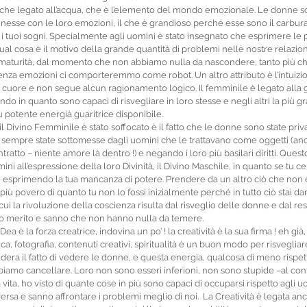
nche legato all’acqua, che è l’elemento del mondo emozionale. Le donne s
esse con le loro emozioni, il che è grandioso perché esse sono il carburan
o i tuoi sogni. Specialmente agli uomini è stato insegnato che esprimere le
ual cosa è il motivo della grande quantità di problemi nelle nostre relazion
maturità, dal momento che non abbiamo nulla da nascondere, tanto più ch
senza emozioni ci comporteremmo come robot. Un altro attributo è l’intuizi
 il cuore e non segue alcun ragionamento logico. Il femminile è legato alla 
ndo in quanto sono capaci di risvegliare in loro stesse e negli altri la più gr
iù potente energià guaritrice disponibile.
o sempre state sottomesse dagli uomini che le trattavano come oggetti (anco
atto – niente amore là dentro !) e negando i loro più basilari diritti. Questo
i all’espressione della loro Divinità, il Divino Maschile, in quanto se tu ce
olo esprimendo la tua mancanza di potere. Prendere da un altro ciò che non è
 più povero di quanto tu non lo fossi inizialmente perché in tutto ciò stai dan
ui la rivoluzione della coscienza risulta dal risveglio delle donne e dal resti
oro merito e sanno che non hanno nulla da temere. 
 Dea è la forza creatrice, indovina un po’ ! la creatività è la sua firma ! eh già
a, fotografia, contenuti creativi, spiritualità è un buon modo per risvegliare
idera il fatto di vedere le donne, e questa energia, qualcosa di meno rispe
mo cancellare. Loro non sono esseri inferioni, non sono stupide –al cont
ia vita, ho visto di quante cose in più sono capaci di occuparsi rispetto agli u
iversa e sanno affrontare i problemi meglio di noi.  La Creatività è legata anc