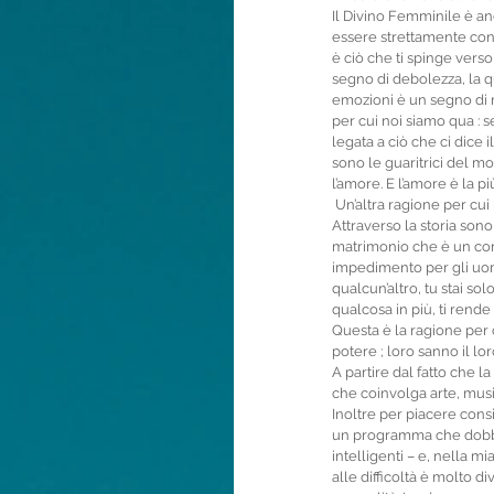
Il Divino Femminile è a
essere strettamente conn
è ciò che ti spinge vers
segno di debolezza, la q
emozioni è un segno di 
per cui noi siamo qua : 
legata a ciò che ci dice
sono le guaritrici del mo
l’amore. E l’amore è la p
 Un’altra ragione per cui il Divino Femminile è stato soffocato è il fatto che le donne sono state private del loro potere. 
Attraverso la storia son
matrimonio che è un contr
impedimento per gli uomin
qualcun’altro, tu stai s
qualcosa in più, ti rende
Questa è la ragione per c
potere ; loro sanno il l
A partire dal fatto che la
che coinvolga arte, music
Inoltre per piacere cons
un programma che dobbia
intelligenti – e, nella m
alle difficoltà è molto d