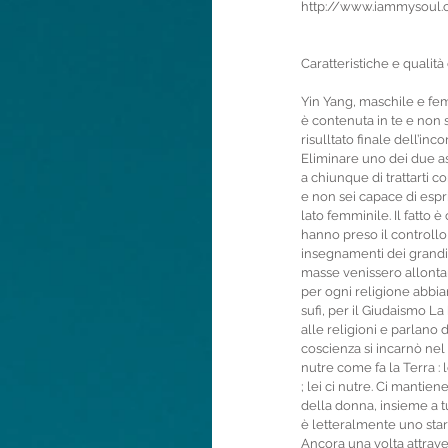
http://www.iammysoul.c
Caratteristiche e qualit
Yin Yang, maschile e fem
è contenuta in te e non s
risulltato finale dell’inc
Eliminare uno dei due as
a chiunque di trattarti c
e non sei capace di espr
lato femminile. Il fatto 
hanno preso il controllo
insegnamenti dei grandi 
masse venissero allontana
per ogni religione abbiam
sufi, per il Giudaismo L
alle religioni e parlano
coscienza si incarnò nel 
nutre come fa la Terra : 
; lei ci nutre. Ci mantien
della donna, insieme a tu
è letteralmente uno starg
Ancora una volta attrave