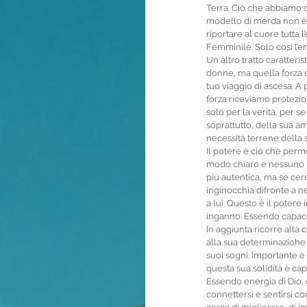
Terra. Ciò che abbiamo 
modello di merda non è n
riportare al cuore tutta 
Femminile. Solo così l’
Un altro tratto caratteri
donne, ma quella forza c
tuo viaggio di ascesa. A 
forza riceviamo protezio
solo per la verità, per s
soprattutto, della sua a
necessità terrene della s
Il potere è ciò che permet
modo chiaro e nessuno pu
più autentica, ma se cerc
inginocchia difronte a ne
a lui. Questo è il potere 
inganno. Essendo capace d
In aggiunta ricorre alla
alla sua determinaziohe 
suoi sogni. Importante è 
questa sua solidità è capa
Essendo energia di Dio, e
connettersi e sentirsi co