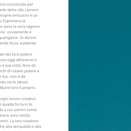
ono conosciute per 
te della vità. L’amore 
 proprie emozioni e un 
i. Esprimere le 
e sono la vera ragione 
one : ovviamente è 
guarigione : le donne 
ande forza  esistente: 
ra oggi attraverso il 
 a sua volta, fece da 
rchi di rubare potere a 
 tuo, non ti dà 
do via te stesso. 
tuire loro il proprio 
, ogni lavoro creativo 
 quasta forza in te. 
tto a noi uomini come 
rario sono molto 
omini. La loro reazione 
he alla sensualità e alla 