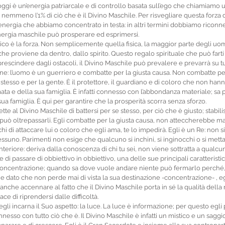
oggi è un’energia patriarcale e di controllo basata sull’ego che chiamiam
emmeno l’1% di ciò che è il Divino Maschile. Per risvegliare questa forza 
l’energia che abbiamo concentrato in testa: in altri termini dobbiamo riconnet
energia maschile può prosperare ed esprimersi.
stico è la forza. Non semplicemente quella fisica, la maggior parte degli uomi
he proviene da dentro, dallo spirito. Questo regalo spirituale che può farti 
prescindere dagli ostacoli, il Divino Maschile può prevalere e prevarrà su tu
ne: l’uomo è un guerriero e combatte per la giusta causa. Non combatte per
e stesso e per la gente. È il protettore, il guardiano e di coloro che non han
mata e della sua famiglia. È infatti connesso con l’abbondanza materiale; sa
ua famiglia. È qui per garantire che la prosperità scorra senza sforzo.
te al Divino Maschile di battersi per se stesso, per ciò che è giusto; stabilisc
ò oltrepassarli. Egli combatte per la giusta causa, non atteccherebbe mai l
hi di attaccare lui o coloro che egli ama, te lo impedirà. Egli è un Re: non si
ssuno. Parimenti non esige che qualcuno si inchini, si inginocchi o si metta
interiore: deriva dalla conoscenza di chi tu sei, non viene sottratta a qualcun’
i passare di obbiettivo in obbiettivo, una delle sue principali caratteristi
 concentrazione; quando sa dove vuole andare niente può fermarlo perché, 
e dato che non perde mai di vista la sua destinazione -concentrazione- , eg
anche accennare al fatto che il Divino Maschile porta in sé la qualità della r
ce di riprendersi dalle difficoltà.
gli incarna il Suo aspetto: la luce. La luce è informazione; per questo egli
nnesso con tutto ciò che è. Il Divino Maschile è infatti un mistico e un sagg