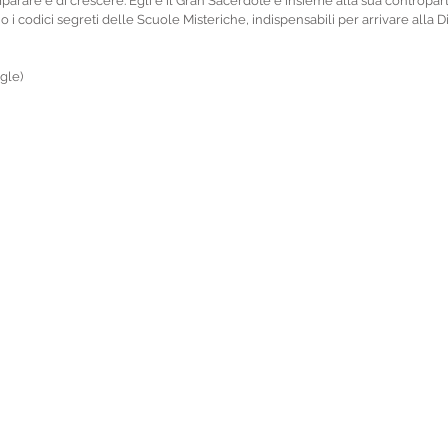
mparare e di crescere. Egli è il Gran Sacerdote e insieme alla sua contropart
i codici segreti delle Scuole Misteriche, indispensabili per arrivare alla D
gle)