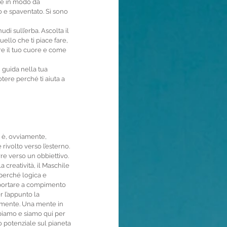
le in modo da 
 e spaventato. Sì sono 
di sull’erba. Ascolta il 
uello che ti piace fare, 
re il tuo cuore e come 
i guida nella tua 
tere perché ti aiuta a 
e è, ovviamente, 
rivolto verso l’esterno. 
re verso un obbiettivo. 
 creatività, il Maschile 
 perché logica e 
e portare a compimento 
r l’appunto la 
a mente. Una mente in 
bbiamo e siamo qui per 
o potenziale sul pianeta 