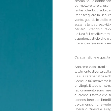
sessualità. Le donne son
permettere loro di espri
fantastiche. Lo credo da
Per risvegliare la Dea, co
vento, guarda le stelle :
scatena la tua creativit
parlargli. Prenditi cura del
La Dea è il catalizzatore,
esperienza di ciò che è l
trovarlo in te e non pren
Caratteristiche e qualità
Abbiamo visto i tratti d
totalmente diversa dalla 
La sua caratteristica è 
Come lo fa? attraverso la 
privilegia il lobo sinist
ragionamento sono mezzi 
qualcosa. Il fatto è che s
connessione con l’intell
tre dimensioni che vede t
liberarlo. Questa è la r