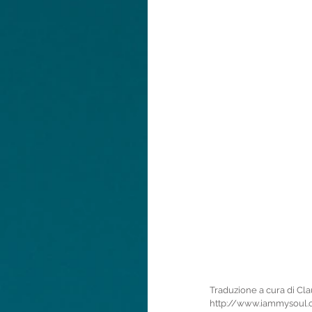
Traduzione a cura di Cla
http://www.iammysoul.c