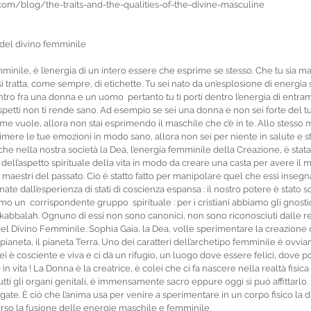
om/blog/the-traits-and-the-qualities-of-the-divine-masculine
à del divino femminile
minile, è l’energia di un intero essere che esprime se stesso. Che tu sia m
i tratta, come sempre, di etichette. Tu sei nato da un’esplosione di energia se
ontro fra una donna e un uomo  pertanto tu ti porti dentro l’energia di entrambi
petti non ti rende sano. Ad esempio se sei una donna e non sei forte del 
ome vuole, allora non stai esprimendo il maschile che c’è in te. Allo stesso
imere le tue emozioni in modo sano, allora non sei per niente in salute e st
è che nella nostra società la Dea, l’energia femminile della Creazione, è stata 
 dell’aspetto spirituale della vita in modo da creare una casta per avere il 
maestri del passato. Ciò è statto fatto per manipolare quel che essi inseg
te dall’esperienza di stati di coscienza espansa : il nostro potere è stato 
o un  corrispondente gruppo  spirituale : per i cristiani abbiamo gli gnostic
a kabbalah. Ognuno di essi non sono canonici, non sono riconosciuti dalle r
 del Divino Femminile. Sophia Gaia, la Dea, volle sperimentare la creazione 
pianeta, il pianeta Terra. Uno dei caratteri dell’archetipo femminile è ovvia
lei è cosciente e viva e ci dà un rifugio, un luogo dove essere felici, dove 
e in vita ! La Donna è la creatrice, è colei che ci fa nascere nella realtà fisica 
tti gli organi genitali, è immensamente sacro eppure oggi si può affittarlo.
ate. È ciò che l’anima usa per venire a sperimentare in un corpo fisico la d
rso la fusione delle energie maschile e femminile.