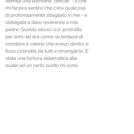
definita una bambina "difficile" - il che 
mi faceva sentire che c'era qualcosa 
di profondamente sbagliato in me - e 
obbligata a dare reverenze a mio 
padre. Questo abuso si e' protratto 
per anni, ed era come se tentassi di 
vomitare il veleno che avevo dentro e 
fossi costretta da tutti a rimangiarlo. E' 
stata una tortura sistematica alla 
quale ad un certo punto mi sono 
arresa, reprimendo completamente il 
mio trauma nel subconscio, e 
svolgendo il ruolo di 'brava bambina' 
con ottimi voti, anche se dentro 
sentivo comunque qualcosa di 
marcio, finche' non sono potuta 
andarmene di casa ad eta' matura.