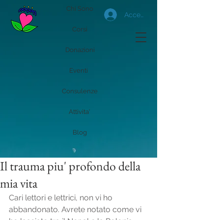
Chi Sono
Accedi
Corsi
Donazioni
Eventi
Consulenze
Attivita'
Blog
Il trauma piu' profondo della
mia vita
Cari lettori e lettrici, non vi ho 
abbandonato. Avrete notato come vi 