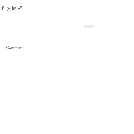
Commenti
Scrivi un commento...
Archive
luglio 2025
(1)
1 post
ottobre 2023
(4)
4 post
luglio 2021
(1)
1 post