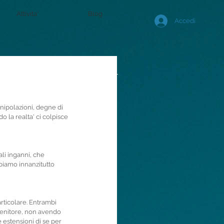
Attivita'
Blog
Accedi
anipolazioni, degne di 
o la realta' ci colpisce 
li inganni, che 
bbiamo innanzitutto 
rticolare. Entrambi 
genitore, non avendo 
 estensioni di se per 