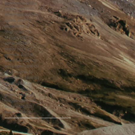
dicembre 2017
(3)
3 post
ottobre 2017
(6)
6 post
settembre 2017
(4)
4 post
agosto 2017
(3)
3 post
luglio 2017
(3)
3 post
giugno 2017
(1)
1 post
maggio 2017
(2)
2 post
aprile 2017
(2)
2 post
marzo 2017
(2)
2 post
gennaio 2017
(8)
8 post
dicembre 2016
(2)
2 post
novembre 2016
(1)
1 post
ottobre 2016
(4)
4 post
settembre 2016
(9)
9 post
agosto 2016
(4)
4 post
luglio 2016
(14)
14 post
giugno 2016
(10)
10 post
maggio 2016
(10)
10 post
aprile 2016
(12)
12 post
marzo 2016
(3)
3 post