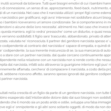
i inutili scomodi da tollerare. Tutti quei bisogni emotivi di cui i bambini ha
 di connessione, un senso di se, apprezzamento, feed-back, nutrimento, 
gli di un narcisista. Nel caso che il narcisista utilizzi i propri figli come esten
cisistico per gratificarsi, egli avra' interesse nel soddisfare alcuni bisogni
caso i bambini riceveranno un'amore condizonale. Se si comporteranno in mod
enzioni o alcune delle loro necessita', altrimenti no. Nel caso che invece il
o in questa maniera, egli lo vedra' pressoche' come un disturbo, e quasi ness
glio verranno soddisfatti. Il figlio sara' trascurato, abbandonato, privato di atte
ata, valutata ne' riconosciuta. Il partner del genitore narcisista spesso e' 
e codipendente al contrario del narcisista e' capace di empatia, e quindi di
 e' codipendente, la sua inerente insicurezza di se, la sua mancanza di auto-
no a stare con un partner narcisista, dal quale cercano continuamente app
l codipendente nella relazione con un narcisista non si rende conto che ness
ta dal narcisista, infatti solo attraverso la guarigione interiore egli puo' ritr
emente affamata, cerchera' di compiacere il narcisista, a costo della pro
 quindi, sebbene ricevono affetto, saranno spesso ignorati dal genitore codip
 partner narcisista.
ultati nella crescita di un figlio da parte di un genitore narcisista, con tutte
bino esasperato dall'intollerabile dolore dato dai suoi bisogni non soddisfat
dendo che il mondo sia un posto arido e ostile, sviluppa una falsa immagi
ve egli e' onnipotente e gli altri sono soltanto oggetti, di modo da non dov