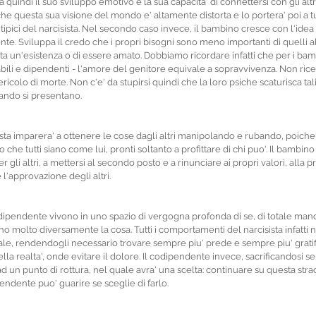
sta quindi il suo sviluppo emotivo e la sua capacita' di connettersi con gli altri
he questa sua visione del mondo e' altamente distorta e lo portera' poi a tutt
pici del narcisista. Nel secondo caso invece, il bambino cresce con l'ide
e. Sviluppa il credo che i propri bisogni sono meno importanti di quelli alt
rita un'esistenza o di essere amato. Dobbiamo ricordare infatti che per i bam
li e dipendenti - l'amore del genitore equivale a sopravvivenza. Non rice
icolo di morte. Non c'e' da stupirsi quindi che la loro psiche scaturisca tal
ando si presentano.
ista imparera' a ottenere le cose dagli altri manipolando e rubando, poiche'
che tutti siano come lui, pronti soltanto a profittare di chi puo'. Il bambi
er gli altri, a mettersi al secondo posto e a rinunciare ai propri valori, alla pro
l'approvazione degli altri.
dipendente vivono in uno spazio di vergogna profonda di se, di totale manc
no molto diversamente la cosa. Tutti i comportamenti del narcisista infatti 
le, rendendogli necessario trovare sempre piu' prede e sempre piu' gratific
la realta', onde evitare il dolore. Il codipendente invece, sacrificandosi s
ad un punto di rottura, nel quale avra' una scelta: continuare su questa strad
ndente puo' guarire se sceglie di farlo.