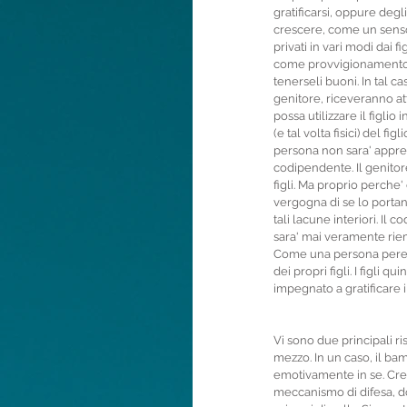
gratificarsi, oppure degl
crescere, come un senso
privati in vari modi dai fi
come provvigionamento nar
tenerseli buoni. In tal 
genitore, riceveranno att
possa utilizzare il figli
(e tal volta fisici) del fi
persona non sara' apprezz
codipendente. Il genitor
figli. Ma proprio perche'
vergogna di se lo porta
tali lacune interiori. I
sara' mai veramente riempi
Come una persona perenn
dei propri figli. I figli
impegnato a gratificare il
Vi sono due principali ris
mezzo. In un caso, il bam
emotivamente in se. Cre
meccanismo di difesa, do