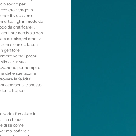
nno bisogno per 
eccetera, vengono 
sione di se, ovvero 
 di tali figli in modo da 
o da gratificare il 
 genitore narcisista non 
uno dei bisogni emotivi 
nzioni e cure, e la sua 
un genitore 
 amore verso i propri 
stima e la sua 
rovazione per riempire 
una delle sue lacune 
ovare la felicita'. 
pria persona, e spesso 
endente troppo 
 le varie sfumature in 
ti, si chiude 
ne di se come 
er mai soffrire e 