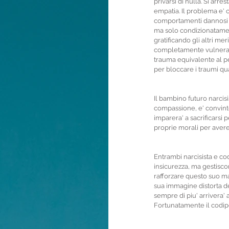
privarsi di nulla. Si arre
empatia. Il problema e' c
comportamenti dannosi ti
ma solo condizionatament
gratificando gli altri me
completamente vulnerabi
trauma equivalente al per
per bloccare i traumi qu
Il bambino futuro narcis
compassione, e' convinto 
imparera' a sacrificarsi p
proprie morali per avere 
Entrambi narcisista e co
insicurezza, ma gestisco
rafforzare questo suo ma
sua immagine distorta del
sempre di piu' arrivera' 
Fortunatamente il codipe