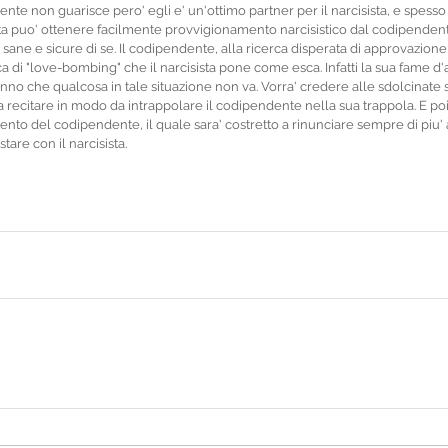
nte non guarisce pero' egli e' un'ottimo partner per il narcisista, e spesso 
sista puo' ottenere facilmente provvigionamento narcisistico dal codipendent
sane e sicure di se. Il codipendente, alla ricerca disperata di approvazione
ca di "love-bombing" che il narcisista pone come esca. Infatti la sua fame d
iranno che qualcosa in tale situazione non va. Vorra' credere alle sdolcinate
 a recitare in modo da intrappolare il codipendente nella sua trappola. E po
nto del codipendente, il quale sara' costretto a rinunciare sempre di piu' a
 stare con il narcisista.