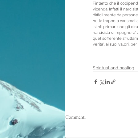
Fintanto che il codipende
vicenda. Infatti il narci
difficilmente da persone 
nella trappola carismati
istinti primari che gli d
narcisista si impegnera'
quel sofferente sfruttame
verita', ai suoi valori, per
Spiritual and healing
Commenti