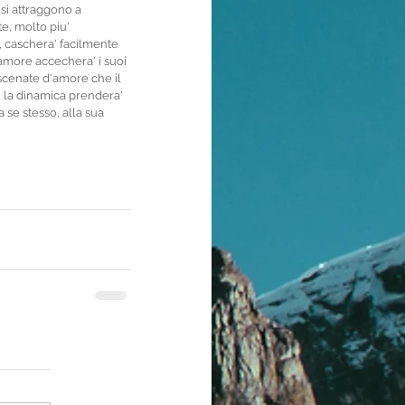
si attraggono a 
e, molto piu' 
, caschera' facilmente 
'amore accechera' i suoi 
 scenate d'amore che il 
i la dinamica prendera' 
 se stesso, alla sua 