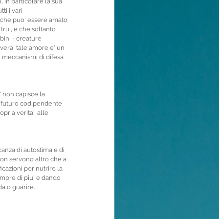
, in particolare la sua 
i i vari 
a che puo' essere amato 
rui, e che soltanto 
bini - creature 
vera' tale amore e' un 
i meccanismi di difesa 
 non capisce la 
no futuro codipendente 
pria verita', alle 
anza di autostima e di 
non servono altro che a 
azioni per nutrire la 
empre di piu' e dando 
a o guarire. 