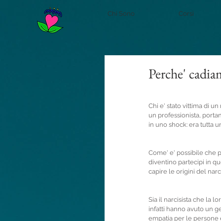
Chi Sono
Corsi
Perche' cadiam
Chi e' stato vittima di u
un professionista, portano
in uno shock: era tutta un
Come' e' possibile che pe
diventino partecipi in q
capire le origini del narc
Sia il narcisista che la 
infatti hanno avuto un g
empatia per le persone e