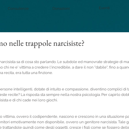
Eventi
Consulenze
Donazioni
o nelle trappole narcisiste?
n narcisista sa di cosa sto parlando. Le subdole ed manovrate strategie di m
 chi ne e' vittima a credere l'incredibile, a dare il non "dabile", fino a quand
a recita, era tutta una finzione.
rsone intelligenti, dotate di intuito e compassione, diventino complici di ta
ueste recite? La risposta sta sempre nella nostra psicologia. Per capirlo do
isista e di chi cade nei loro giochi.
loro vittima, ovvero il codipendente, nascono e crescono in una situazione pa
enitori emotivamente non disponibile, ovvero un genitore narcisista. Tale 
 trattandole quindi come degli oggetti, cresce i figli come se fossero delle