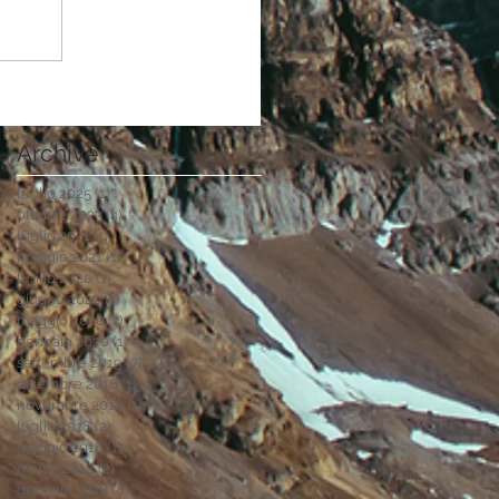
Archive
luglio 2025
(1)
1 post
ottobre 2023
(4)
4 post
luglio 2021
(1)
1 post
maggio 2021
(1)
1 post
luglio 2020
(1)
1 post
giugno 2020
(1)
1 post
maggio 2020
(1)
1 post
gennaio 2020
(1)
1 post
settembre 2019
(7)
7 post
dicembre 2018
(1)
1 post
novembre 2018
(1)
1 post
luglio 2018
(2)
2 post
maggio 2018
(1)
1 post
marzo 2018
(2)
2 post
gennaio 2018
(8)
8 post