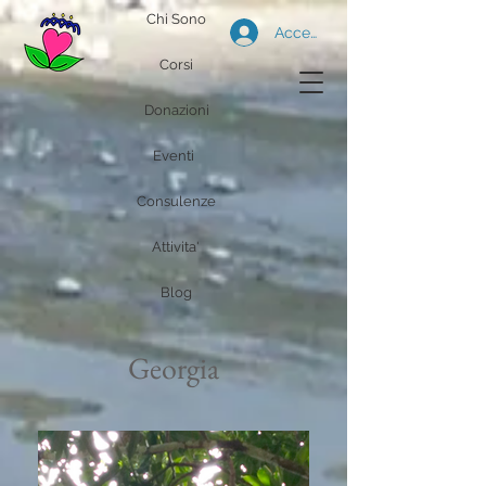
Chi Sono
Accedi
Corsi
Donazioni
Eventi
Consulenze
Attivita'
Blog
Georgia