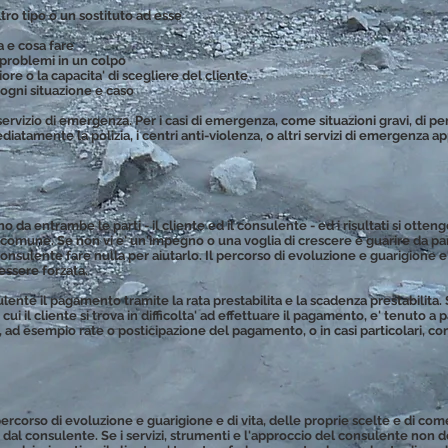
tro tipo o un sostituto ad esse
a e cosa fare
i problemi in un colpo
riore o la capacita' di scegliere del cliente
 ogni situazione e caso
ervizio di emergenza. Per i casi di emergenza, come situazioni gravi, di pe
diatamente la polizia, i centri anti-violenza, o altri servizi di emergenza ap
 da entrambe le parti - il cliente ed il consulente - ed i risultati si otten
 comune. Se non vi e' un'impegno o una voglia di crescere e guarire da pa
consulente fare nulla per aiutarlo. Il percorso di evoluzione e guarigione e
essere forzata.
sulente il pagamento tramite la rata prestabilita e la scadenza prestabilita.
ui il cliente si trova in difficolta' ad effettuare il pagamento, e' tenuto a p
 ad esempio rate o posticipazione del pagamento, o in casi particolari, c
percorso di evoluzione e guarigione e di vita, delle proprie scelte e di come
rti dal consulente. Se i servizi, strumenti e l'approccio del consulente non