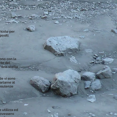
ricolo per
positi.
gono con la
rte del
' una scelta
 Se vi sono
arlarne al
onsulenze
 utilizza ed
 dovessero