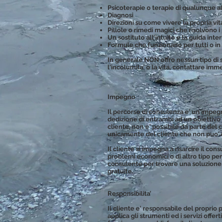
Psicoterapie o terapie di qualunque al
Diagnosi
Direzioni su come vivere la propria vit
Pillole o rimedi magici che risolvono 
Un sostituto all'intuito e la guida inte
Formule che funzionano per tutti o in
In generale NON offro nessun tipo di s
l'incolumita' o la vita, contattare imme
Impegno
Il percorso di consulenza e' un'impegno
dedizione di entrambi ad un obiettivo
cliente, non e' possibile da parte del 
unicamente del cliente che non puo' 
Il cliente si impegna a risarcire il con
problemi economici o di altro tipo per c
consulente per trovare una soluzione,
gratuite.
Responsibilita’
Il cliente e' responsabile del proprio 
applica gli strumenti ed i servizi offe