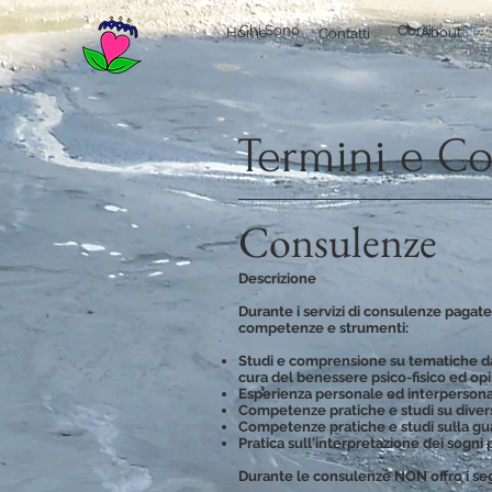
Chi Sono
Corsi
Home
About
Contatti
Termini e Co
Consulenze
Descrizione
Durante i servizi di consulenze pagate
competenze e strumenti:
Studi e comprensione su tematiche dall
cura del benessere psico-fisico ed opi
Esperienza personale ed interperson
Competenze pratiche e studi su divers
Competenze pratiche e studi sulla guar
Pratica sull'interpretazione dei sogni
Durante le consulenze NON offro i seg