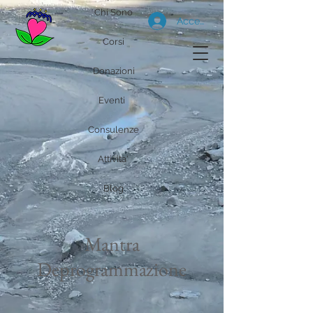
Chi Sono
Accedi
Corsi
Donazioni
Eventi
Consulenze
Attivita'
Blog
Mantra
Deprogrammazione