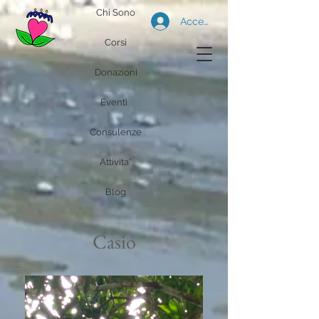
Chi Sono
Accedi
Corsi
Donazioni
Eventi
Consulenze
Attivita'
Blog
Casio