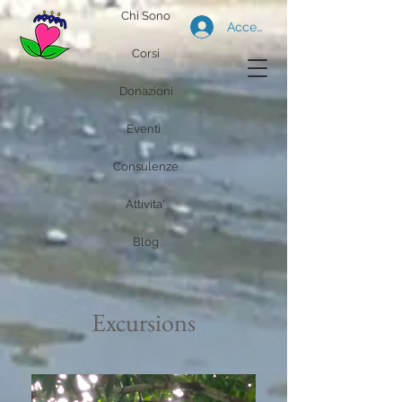
Chi Sono
Accedi
Corsi
Donazioni
Eventi
Consulenze
Attivita'
Blog
Excursions