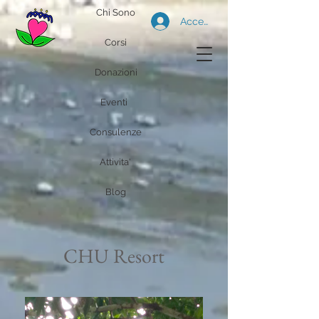
Chi Sono
Accedi
Corsi
Donazioni
Eventi
Consulenze
Attivita'
Blog
CHU Resort