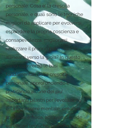
personale. Cosa e' la crescita
personale, e quali sono le tecniche
migliori da applicare per evolversi,
espandere la propria coscienza e
consapevolezza, migliorarsi,
realizzare il proprio potenziale e
allinearsi verso la gioia? In questo
corso copriremo le basi
fondamentali della crescita
personale, approfondendo e
praticando alcune dei piu'
importanti pilastri per l'evoluzione
ed il benessere mentale, emotiva,
spirituale e fisica, attraverso solide
ed efficaci tecniche, pratiche ed