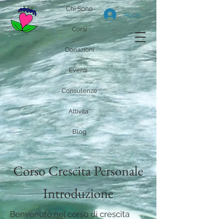
Chi Sono
Accedi
Corsi
Donazioni
Eventi
Consulenze
Attivita'
Blog
Corso Crescita Personale
Introduzione
Benvenuto nel corso di crescita